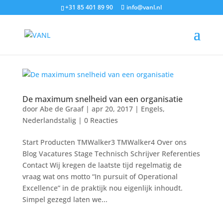
+31 85 401 89 90
info@vanl.nl
De maximum snelheid van een organisatie
door
Abe de Graaf
|
apr 20, 2017
|
Engels
,
Nederlandstalig
|
0 Reacties
Start Producten TMWalker3 TMWalker4 Over ons
Blog Vacatures Stage Technisch Schrijver Referenties
Contact Wij kregen de laatste tijd regelmatig de
vraag wat ons motto “In pursuit of Operational
Excellence” in de praktijk nou eigenlijk inhoudt.
Simpel gezegd laten we...